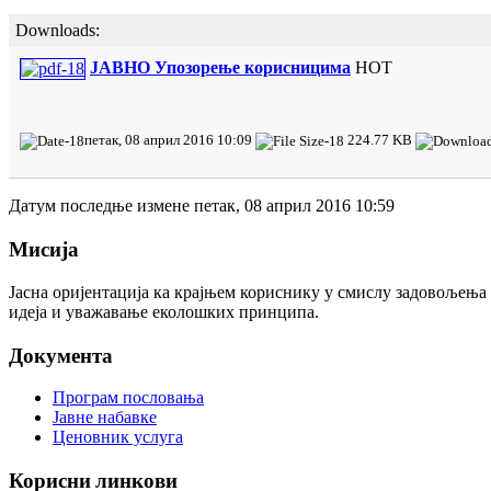
Downloads:
ЈАВНО Упозорење корисницима
HOT
петак, 08 април 2016 10:09
224.77 KB
Датум последње измене петак, 08 април 2016 10:59
Мисија
Јасна оријентација ка крајњем кориснику у смислу задовољења
идеја и уважавање еколошких принципа.
Документа
Програм пословања
Јавне набавке
Ценовник услуга
Корисни линкови