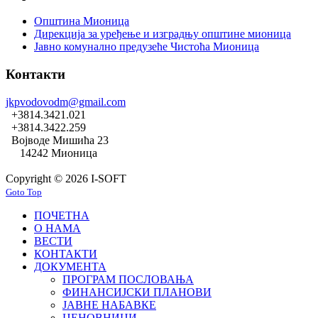
Општина Мионица
Дирекција за уређење и изградњу општине мионица
Јавно комунално предузеће Чистоћа Мионица
Контакти
jkpvodovodm@gmail.com
+3814.3421.021
+3814.3422.259
Војводе Мишића 23
14242 Мионица
Copyright © 2026 I-SOFT
Goto Top
ПОЧЕТНА
О НАМА
ВЕСТИ
КОНТАКТИ
ДОКУМЕНТА
ПРОГРАМ ПОСЛОВАЊА
ФИНАНСИЈСКИ ПЛАНОВИ
ЈАВНЕ НАБАВКЕ
ЦЕНОВНИЦИ