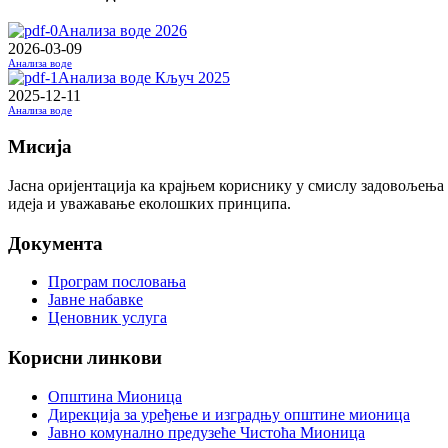
Анализа воде 2026
2026-03-09
Анализа воде
Анализа воде Кључ 2025
2025-12-11
Анализа воде
Мисија
Јасна оријентација ка крајњем кориснику у смислу задовољења
идеја и уважавање еколошких принципа.
Документа
Програм пословања
Јавне набавке
Ценовник услуга
Корисни линкови
Општина Мионица
Дирекција за уређење и изградњу општине мионица
Јавно комунално предузеће Чистоћа Мионица