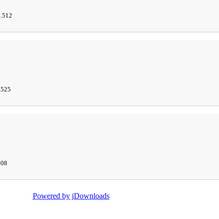
.512
.525
508
Powered by jDownloads