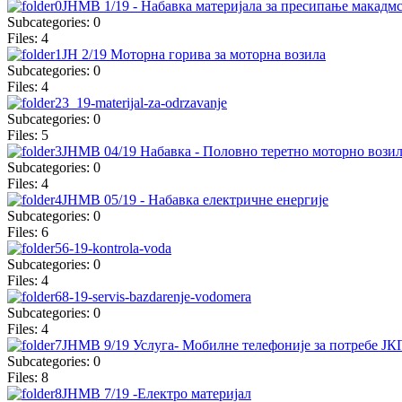
ЈНМВ 1/19 - Набавка материјала за пресипање макадм
Subcategories: 0
Files: 4
ЈН 2/19 Mоторна горива за моторна возила
Subcategories: 0
Files: 4
3_19-materijal-za-odrzavanje
Subcategories: 0
Files: 5
ЈНМВ 04/19 Набaвка - Половно теретно моторно вози
Subcategories: 0
Files: 4
ЈНМВ 05/19 - Набавка електричне енергије
Subcategories: 0
Files: 6
6-19-kontrola-voda
Subcategories: 0
Files: 4
8-19-servis-bazdarenje-vodomera
Subcategories: 0
Files: 4
ЈНМВ 9/19 Услуга- Мобилне телефоније за потребе Ј
Subcategories: 0
Files: 8
ЈНМВ 7/19 -Електро материјал