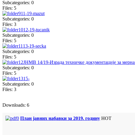
Subcategories: 0
Files: 5
11-19-mazut
Subcategories: 0
Files: 3
12-19-tucanik
Subcategories: 0
Files: 5
13-19-secka
Subcategories: 0
Files: 5
ЈНМВ 14/19-Израда техничке документације за мерн
Subcategories: 0
Files: 5
15-
Subcategories: 0
Files: 3
Downloads: 6
План јавних набавки за 2019. годину
HOT