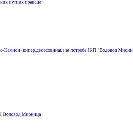
ских путних праваца
ло-Камион (кипер,двоосовинац) за потребе ЈКП "Водовод Миони
КП Водовод Мионица