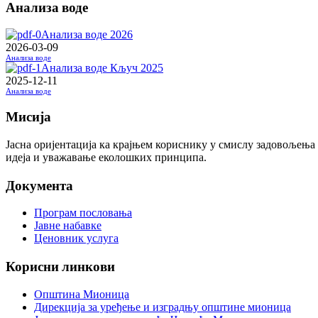
Анализа воде
Анализа воде 2026
2026-03-09
Анализа воде
Анализа воде Кључ 2025
2025-12-11
Анализа воде
Мисија
Јасна оријентација ка крајњем кориснику у смислу задовољења
идеја и уважавање еколошких принципа.
Документа
Програм пословања
Јавне набавке
Ценовник услуга
Корисни линкови
Општина Мионица
Дирекција за уређење и изградњу општине мионица