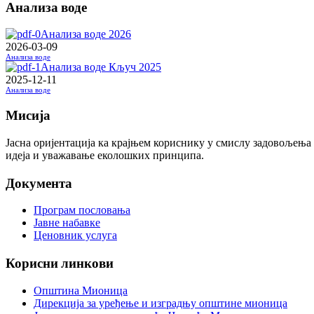
Анализа воде
Анализа воде 2026
2026-03-09
Анализа воде
Анализа воде Кључ 2025
2025-12-11
Анализа воде
Мисија
Јасна оријентација ка крајњем кориснику у смислу задовољења
идеја и уважавање еколошких принципа.
Документа
Програм пословања
Јавне набавке
Ценовник услуга
Корисни линкови
Општина Мионица
Дирекција за уређење и изградњу општине мионица