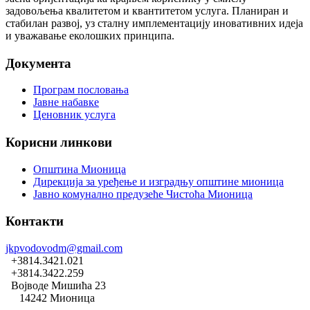
задовољења квалитетом и квантитетом услуга. Планиран и
стабилан развој, уз сталну имплементацију иновативних идеја
и уважавање еколошких принципа.
Документа
Програм пословања
Јавне набавке
Ценовник услуга
Корисни линкови
Општина Мионица
Дирекција за уређење и изградњу општине мионица
Јавно комунално предузеће Чистоћа Мионица
Контакти
jkpvodovodm@gmail.com
+3814.3421.021
+3814.3422.259
Војводе Мишића 23
14242 Мионица