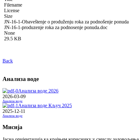
Filename
License
Size
JN-16-1-Obaveštenje o produženju roka za podnošenje ponuda
JN-16-1-produzenje roka za podnosenje ponuda.doc
None
29.5 KB
Back
Анализа воде
Анализа воде 2026
2026-03-09
Анализа воде
Анализа воде Кључ 2025
2025-12-11
Анализа воде
Мисија
Јасна оријентација ка крајњем кориснику у смислу задовољења