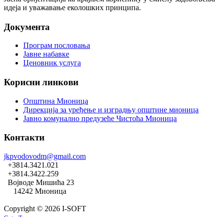
идеја и уважавање еколошких принципа.
Документа
Програм пословања
Јавне набавке
Ценовник услуга
Корисни линкови
Општина Мионица
Дирекција за уређење и изградњу општине мионица
Јавно комунално предузеће Чистоћа Мионица
Контакти
jkpvodovodm@gmail.com
+3814.3421.021
+3814.3422.259
Војводе Мишића 23
14242 Мионица
Copyright © 2026 I-SOFT