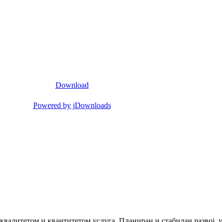
Download
Powered by jDownloads
 квалитетом и квантитетом услуга. Планиран и стабилан развој,