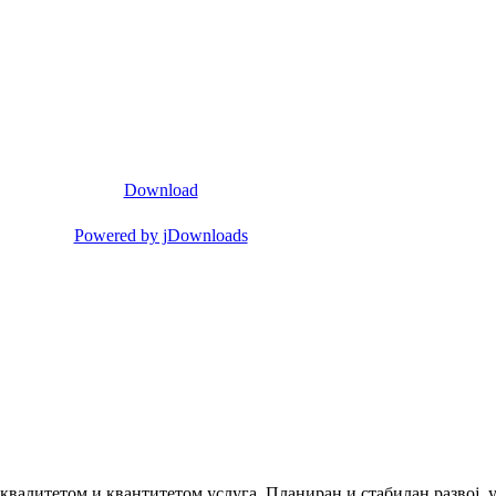
Download
Powered by jDownloads
 квалитетом и квантитетом услуга. Планиран и стабилан развој,