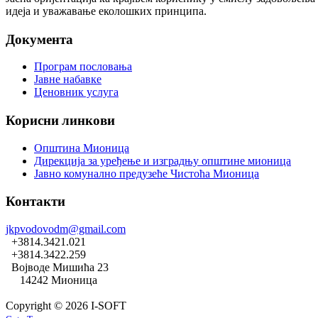
идеја и уважавање еколошких принципа.
Документа
Програм пословања
Јавне набавке
Ценовник услуга
Корисни линкови
Општина Мионица
Дирекција за уређење и изградњу општине мионица
Јавно комунално предузеће Чистоћа Мионица
Контакти
jkpvodovodm@gmail.com
+3814.3421.021
+3814.3422.259
Војводе Мишића 23
14242 Мионица
Copyright © 2026 I-SOFT