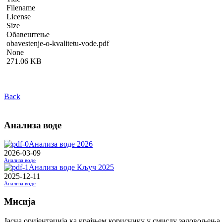
Filename
License
Size
Обавештење
obavestenje-o-kvalitetu-vode.pdf
None
271.06 KB
Back
Анализа воде
Анализа воде 2026
2026-03-09
Анализа воде
Анализа воде Кључ 2025
2025-12-11
Анализа воде
Мисија
Јасна оријентација ка крајњем кориснику у смислу задовољења