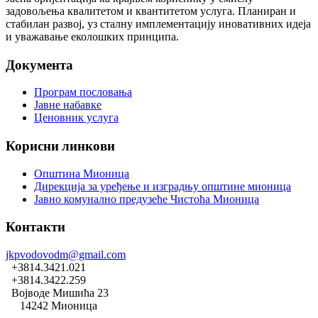
задовољења квалитетом и квантитетом услуга. Планиран и
стабилан развој, уз сталну имплементацију иновативних идеја
и уважавање еколошких принципа.
Документа
Програм пословања
Јавне набавке
Ценовник услуга
Корисни линкови
Општина Мионица
Дирекција за уређење и изградњу општине мионица
Јавно комунално предузеће Чистоћа Мионица
Контакти
jkpvodovodm@gmail.com
+3814.3421.021
+3814.3422.259
Војводе Мишића 23
14242 Мионица