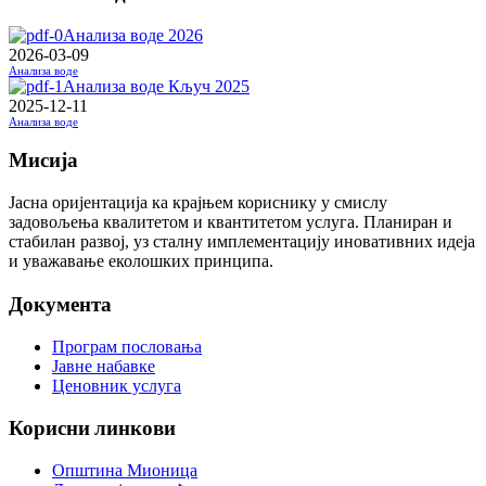
Анализа воде 2026
2026-03-09
Анализа воде
Анализа воде Кључ 2025
2025-12-11
Анализа воде
Мисија
Јасна оријентација ка крајњем кориснику у смислу
задовољења квалитетом и квантитетом услуга. Планиран и
стабилан развој, уз сталну имплементацију иновативних идеја
и уважавање еколошких принципа.
Документа
Програм пословања
Јавне набавке
Ценовник услуга
Корисни линкови
Општина Мионица