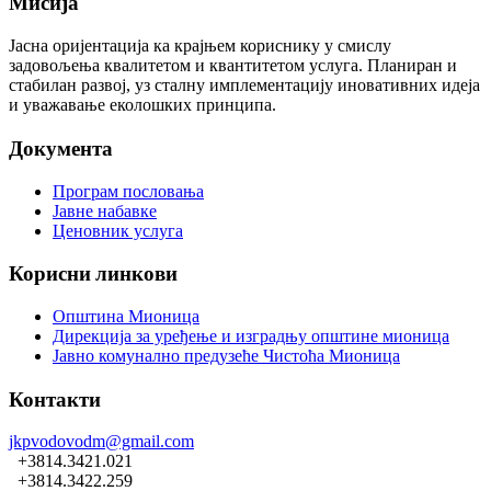
Мисија
Јасна оријентација ка крајњем кориснику у смислу
задовољења квалитетом и квантитетом услуга. Планиран и
стабилан развој, уз сталну имплементацију иновативних идеја
и уважавање еколошких принципа.
Документа
Програм пословања
Јавне набавке
Ценовник услуга
Корисни линкови
Општина Мионица
Дирекција за уређење и изградњу општине мионица
Јавно комунално предузеће Чистоћа Мионица
Контакти
jkpvodovodm@gmail.com
+3814.3421.021
+3814.3422.259