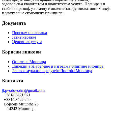
задовољења квалитетом и квантитетом услуга. Планиран и
стабилан развој, уз сталну имплементацију иновативних идеја
и уважавање еколошких принципа.
Документа
Програм пословања
Јавне набавке
Ценовник услуга
Корисни линкови
Општина Мионица
Дирекција за уређење и изградњу општине мионица
Јавно комунално предузеће Чистоћа Мионица
Контакти
jkpvodovodm@gmail.com
+3814.3421.021
+3814.3422.259
Војводе Мишића 23
14242 Мионица