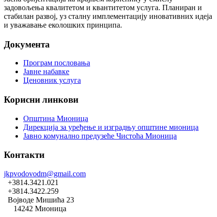
задовољења квалитетом и квантитетом услуга. Планиран и
стабилан развој, уз сталну имплементацију иновативних идеја
и уважавање еколошких принципа.
Документа
Програм пословања
Јавне набавке
Ценовник услуга
Корисни линкови
Општина Мионица
Дирекција за уређење и изградњу општине мионица
Јавно комунално предузеће Чистоћа Мионица
Контакти
jkpvodovodm@gmail.com
+3814.3421.021
+3814.3422.259
Војводе Мишића 23
14242 Мионица