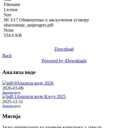
Filename
License
Size
JН 3/17 Обавештење о закљученом уговору
obavestenje_uniprogres.pdf
None
534.6 KB
Download
Back
Powered by jDownloads
Анализа воде
Анализа воде 2026
2026-03-09
Анализа воде
Анализа воде Кључ 2025
2025-12-11
Анализа воде
Мисија
Јасна оријентација ка крајњем кориснику у смислу