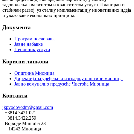
задовољења квалитетом и квантитетом услуга. Планиран и
стабилан развој, уз сталну имплементацију иновативних идеја
и уважавање еколошких принципа.
Документа
Програм пословања
Јавне набавке
Ценовник услуга
Корисни линкови
Општина Мионица
Дирекција за уређење и изградњу општине мионица
Јавно комунално предузеће Чистоћа Мионица
Контакти
jkpvodovodm@gmail.com
+3814.3421.021
+3814.3422.259
Војводе Мишића 23
14242 Мионица