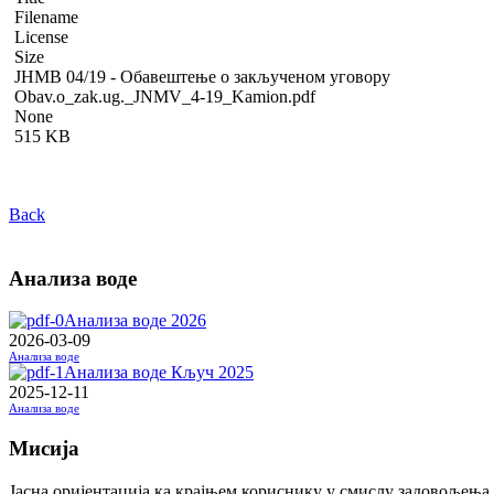
Filename
License
Size
ЈНМВ 04/19 - Обавештење о закљученом уговору
Obav.o_zak.ug._JNMV_4-19_Kamion.pdf
None
515 KB
Back
Анализа воде
Анализа воде 2026
2026-03-09
Анализа воде
Анализа воде Кључ 2025
2025-12-11
Анализа воде
Мисија
Јасна оријентација ка крајњем кориснику у смислу задовољења