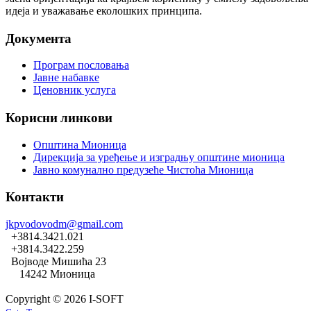
идеја и уважавање еколошких принципа.
Документа
Програм пословања
Јавне набавке
Ценовник услуга
Корисни линкови
Општина Мионица
Дирекција за уређење и изградњу општине мионица
Јавно комунално предузеће Чистоћа Мионица
Контакти
jkpvodovodm@gmail.com
+3814.3421.021
+3814.3422.259
Војводе Мишића 23
14242 Мионица
Copyright © 2026 I-SOFT