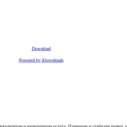
Download
Powered by jDownloads
 квалитетом и квантитетом услуга. Планиран и стабилан развој,