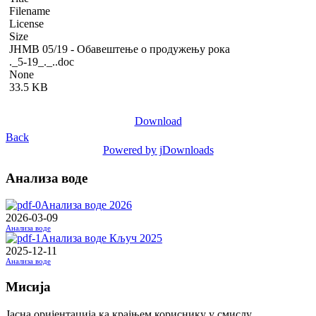
Filename
License
Size
ЈНМВ 05/19 - Обавештење о продужењу рока
._5-19_._..doc
None
33.5 KB
Download
Back
Powered by jDownloads
Анализа воде
Анализа воде 2026
2026-03-09
Анализа воде
Анализа воде Кључ 2025
2025-12-11
Анализа воде
Мисија
Јасна оријентација ка крајњем кориснику у смислу