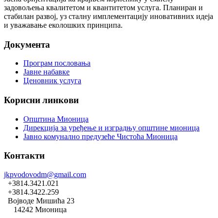
задовољења квалитетом и квантитетом услуга. Планиран и
стабилан развој, уз сталну имплементацију иновативних идеја
и уважавање еколошких принципа.
Документа
Програм пословања
Јавне набавке
Ценовник услуга
Корисни линкови
Општина Мионица
Дирекција за уређење и изградњу општине мионица
Јавно комунално предузеће Чистоћа Мионица
Контакти
jkpvodovodm@gmail.com
+3814.3421.021
+3814.3422.259
Војводе Мишића 23
14242 Мионица