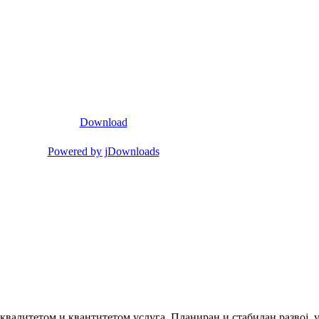
Download
Powered by jDownloads
 квалитетом и квантитетом услуга. Планиран и стабилан развој,