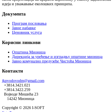
идеја и уважавање еколошких принципа.
Документа
Програм пословања
Јавне набавке
Ценовник услуга
Корисни линкови
Општина Мионица
Дирекција за уређење и изградњу општине мионица
Јавно комунално предузеће Чистоћа Мионица
Контакти
jkpvodovodm@gmail.com
+3814.3421.021
+3814.3422.259
Војводе Мишића 23
14242 Мионица
Copyright © 2026 I-SOFT