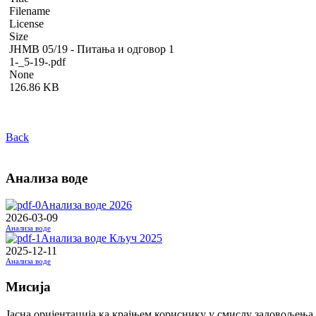
Filename
License
Size
ЈНМВ 05/19 - Питања и одговор 1
1-_5-19-.pdf
None
126.86 KB
Back
Анализа воде
Анализа воде 2026
2026-03-09
Анализа воде
Анализа воде Кључ 2025
2025-12-11
Анализа воде
Мисија
Јасна оријентација ка крајњем кориснику у смислу задовољења