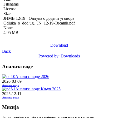
Filename
License
Size
ЈНМВ 12/19 - Одлука о додели уговора
Odluka_o_dod.ug._JN_12-19-Tucanik.pdf
None
4.95 MB
Download
Back
Powered by jDownloads
Анализа воде
Анализа воде 2026
2026-03-09
Анализа воде
Анализа воде Кључ 2025
2025-12-11
Анализа воде
Мисија
Јасна оријентација ка крајњем кориснику у смислу