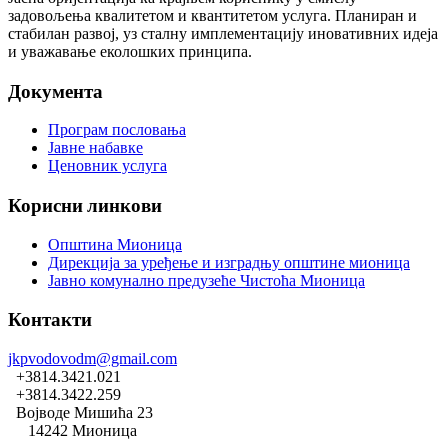
задовољења квалитетом и квантитетом услуга. Планиран и
стабилан развој, уз сталну имплементацију иновативних идеја
и уважавање еколошких принципа.
Документа
Програм пословања
Јавне набавке
Ценовник услуга
Корисни линкови
Општина Мионица
Дирекција за уређење и изградњу општине мионица
Јавно комунално предузеће Чистоћа Мионица
Контакти
jkpvodovodm@gmail.com
+3814.3421.021
+3814.3422.259
Војводе Мишића 23
14242 Мионица