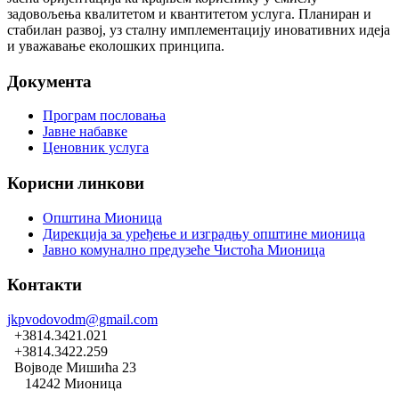
задовољења квалитетом и квантитетом услуга. Планиран и
стабилан развој, уз сталну имплементацију иновативних идеја
и уважавање еколошких принципа.
Документа
Програм пословања
Јавне набавке
Ценовник услуга
Корисни линкови
Општина Мионица
Дирекција за уређење и изградњу општине мионица
Јавно комунално предузеће Чистоћа Мионица
Контакти
jkpvodovodm@gmail.com
+3814.3421.021
+3814.3422.259
Војводе Мишића 23
14242 Мионица