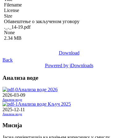
Filename
License
Size
Обавештење о закљученом уговору
._._14-19.pdf
None
2.34 MB
Download
Back
Powered by jDownloads
Анализа воде
Анализа воде 2026
2026-03-09
Анализа воде
Анализа воде Кључ 2025
2025-12-11
Анализа воде
Мисија
Јасна оријентација ка крајњем кориснику у смислу