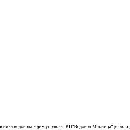
рисника водовода којим управља ЈКП''Водовод Мионица'' је било