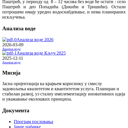
Паштрић, у периоду од 8 – 12 часова без воде ће остати : село
Паштрић и део Попадића (Дикићи и Тришићи). Остали
потрошачи имају уредно водоснабдевање, и нема планираних
искључења.
Анализа воде
Анализа воде 2026
2026-03-09
Анализа воде
Анализа воде Кључ 2025
2025-12-11
Анализа воде
Мисија
Јасна оријентација ка крајњем кориснику у смислу
задовољења квалитетом и квантитетом услуга. Планиран и
стабилан развој, уз сталну имплементацију иновативних идеја
и уважавање еколошких принципа.
Документа
Програм пословања
Јавне набавке