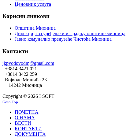
Ценовник услуга
Корисни линкови
Општина Мионица
Дирекција за уређење и изградњу општине мионица
Јавно комунално предузеће Чистоћа Мионица
Контакти
jkpvodovodm@gmail.com
+3814.3421.021
+3814.3422.259
Војводе Мишића 23
14242 Мионица
Copyright © 2026 I-SOFT
Goto Top
ПОЧЕТНА
О НАМА
ВЕСТИ
КОНТАКТИ
ДОКУМЕНТА