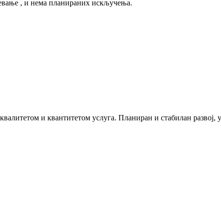
евање , и нема планираних искључења.
 квалитетом и квантитетом услуга. Планиран и стабилан развој,