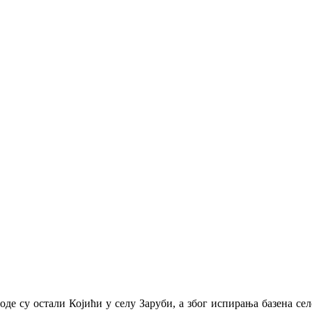
воде су остали Којићи у селу Заруби, а због испирања базена се