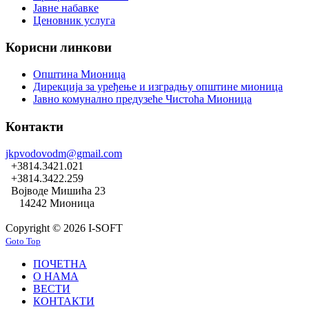
Јавне набавке
Ценовник услуга
Корисни линкови
Општина Мионица
Дирекција за уређење и изградњу општине мионица
Јавно комунално предузеће Чистоћа Мионица
Контакти
jkpvodovodm@gmail.com
+3814.3421.021
+3814.3422.259
Војводе Мишића 23
14242 Мионица
Copyright © 2026 I-SOFT
Goto Top
ПОЧЕТНА
О НАМА
ВЕСТИ
КОНТАКТИ