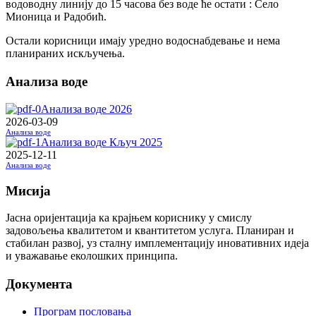
водоводну линију до 15 часова без воде ће остати : Село
Мионица и Радобић.
Остали корисници имају уредно водоснабдевање и нема
планираних искључења.
Анализа воде
Анализа воде 2026
2026-03-09
Анализа воде
Анализа воде Кључ 2025
2025-12-11
Анализа воде
Мисија
Јасна оријентација ка крајњем кориснику у смислу
задовољења квалитетом и квантитетом услуга. Планиран и
стабилан развој, уз сталну имплементацију иновативних идеја
и уважавање еколошких принципа.
Документа
Програм пословања