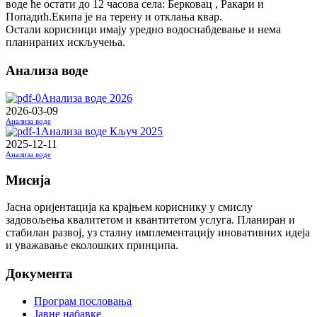
воде ће остати до 12 часова села: Берковац , Ракари и
Попадић.Екипа је на терену и отклања квар.
Остали корисници имају уредно водоснабдевање и нема
планираних искључења.
Анализа воде
Анализа воде 2026
2026-03-09
Анализа воде
Анализа воде Кључ 2025
2025-12-11
Анализа воде
Мисија
Јасна оријентација ка крајњем кориснику у смислу
задовољења квалитетом и квантитетом услуга. Планиран и
стабилан развој, уз сталну имплементацију иновативних идеја
и уважавање еколошких принципа.
Документа
Програм пословања
Јавне набавке