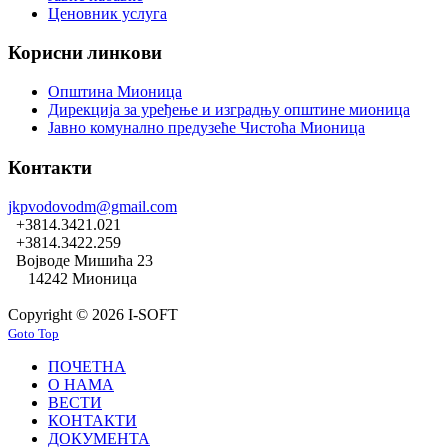
Ценовник услуга
Корисни линкови
Општина Мионица
Дирекција за уређење и изградњу општине мионица
Јавно комунално предузеће Чистоћа Мионица
Контакти
jkpvodovodm@gmail.com
+3814.3421.021
+3814.3422.259
Војводе Мишића 23
14242 Мионица
Copyright © 2026 I-SOFT
Goto Top
ПОЧЕТНА
О НАМА
ВЕСТИ
КОНТАКТИ
ДОКУМЕНТА