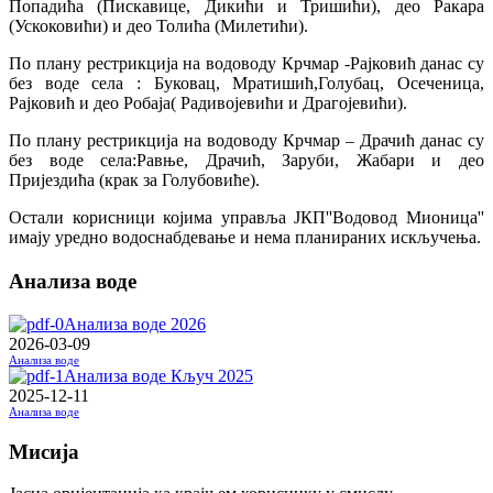
Попадића (Пискавице, Дикићи и Тришићи), део Ракара
(Ускоковићи) и део Толића (Милетићи).
По плану рестрикција на водоводу Крчмар -Рајковић данас су
без воде села : Буковац, Мратишић,Голубац, Осеченица,
Рајковић и део Робаја( Радивојевићи и Драгојевићи).
По плану рестрикција на водоводу Крчмар – Драчић данас су
без воде села:Равње, Драчић, Заруби, Жабари и део
Пријездића (крак за Голубовиће).
Остали корисници којима управља ЈКП''Водовод Мионица''
имају уредно водоснабдевање и нема планираних искључења.
Анализа воде
Анализа воде 2026
2026-03-09
Анализа воде
Анализа воде Кључ 2025
2025-12-11
Анализа воде
Мисија