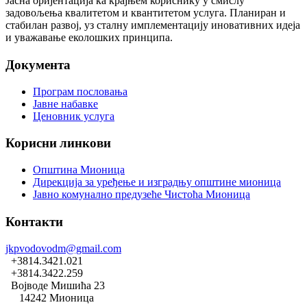
Јасна оријентација ка крајњем кориснику у смислу
задовољења квалитетом и квантитетом услуга. Планиран и
стабилан развој, уз сталну имплементацију иновативних идеја
и уважавање еколошких принципа.
Документа
Програм пословања
Јавне набавке
Ценовник услуга
Корисни линкови
Општина Мионица
Дирекција за уређење и изградњу општине мионица
Јавно комунално предузеће Чистоћа Мионица
Контакти
jkpvodovodm@gmail.com
+3814.3421.021
+3814.3422.259
Војводе Мишића 23
14242 Мионица