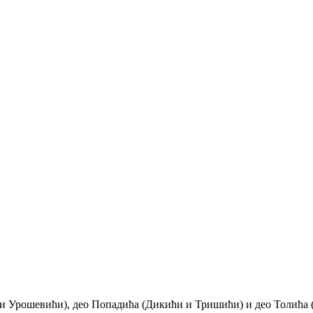
и Урошевићи), део Попадића (Дикићи и Тришићи) и део Толића