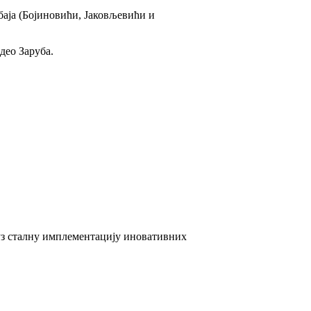
баја (Бојиновићи, Јаковљевићи и
део Заруба.
 уз сталну имплементацију иновативних