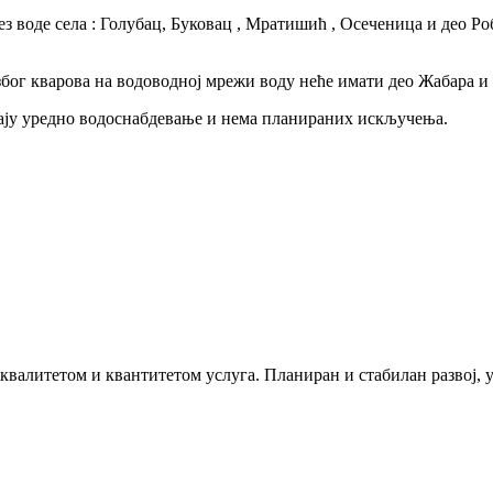
ез воде села : Голубац, Буковац , Мратишић , Осеченица и део Ро
бог кварова на водоводној мрежи воду неће имати део Жабара и 
ају уредно водоснабдевање и нема планираних искључења.
 квалитетом и квантитетом услуга. Планиран и стабилан развој,