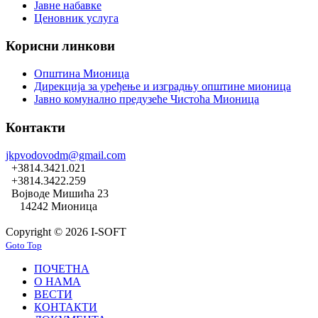
Јавне набавке
Ценовник услуга
Корисни линкови
Општина Мионица
Дирекција за уређење и изградњу општине мионица
Јавно комунално предузеће Чистоћа Мионица
Контакти
jkpvodovodm@gmail.com
+3814.3421.021
+3814.3422.259
Војводе Мишића 23
14242 Мионица
Copyright © 2026 I-SOFT
Goto Top
ПОЧЕТНА
О НАМА
ВЕСТИ
КОНТАКТИ