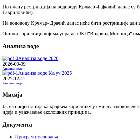
По плану рестрикција на водоводу Крчмар -Рајковић данас су б
Гавриловићи).
На водоводу Крчмар- Драчић данас неће бити рестрикције али з
Остали корисници којима управља ЈКП''Водовод Мионица'' им
Анализа воде
Анализа воде 2026
2026-03-09
Анализа воде
Анализа воде Кључ 2025
2025-12-11
Анализа воде
Мисија
Јасна оријентација ка крајњем кориснику у смислу задовољења
идеја и уважавање еколошких принципа.
Документа
Програм пословања