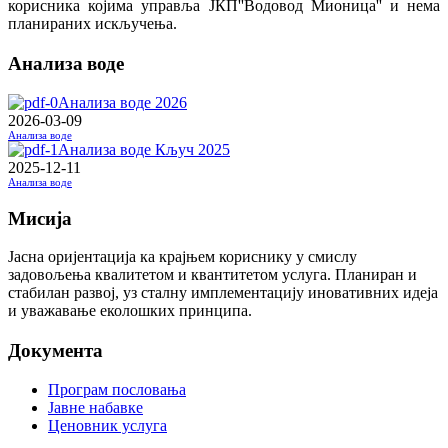
корисника којима управља ЈКП''Водовод Мионица'' и нема
планираних искључења.
Анализа воде
Анализа воде 2026
2026-03-09
Анализа воде
Анализа воде Кључ 2025
2025-12-11
Анализа воде
Мисија
Јасна оријентација ка крајњем кориснику у смислу
задовољења квалитетом и квантитетом услуга. Планиран и
стабилан развој, уз сталну имплементацију иновативних идеја
и уважавање еколошких принципа.
Документа
Програм пословања
Јавне набавке
Ценовник услуга