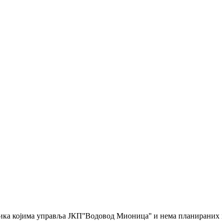
ника којима управља ЈКП''Водовод Мионица'' и нема планираних