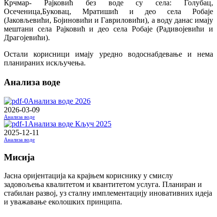
Крчмар- Рајковић без воде су села: Голубац,
Осеченица,Буковац, Мратишић и део села Робаје
(Јаковљевићи, Бојиновићи и Гавриловићи), а воду данас имају
мештани села Рајковић и део села Робаје (Радивојевићи и
Драгојевићи).
Остали корисници имају уредно водоснабдевање и нема
планираних искључења.
Анализа воде
Анализа воде 2026
2026-03-09
Анализа воде
Анализа воде Кључ 2025
2025-12-11
Анализа воде
Мисија
Јасна оријентација ка крајњем кориснику у смислу
задовољења квалитетом и квантитетом услуга. Планиран и
стабилан развој, уз сталну имплементацију иновативних идеја
и уважавање еколошких принципа.