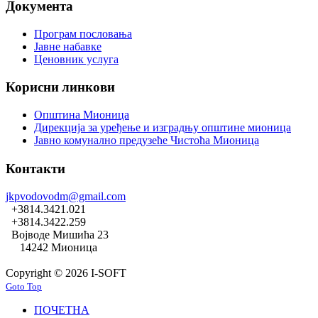
Документа
Програм пословања
Јавне набавке
Ценовник услуга
Корисни линкови
Општина Мионица
Дирекција за уређење и изградњу општине мионица
Јавно комунално предузеће Чистоћа Мионица
Контакти
jkpvodovodm@gmail.com
+3814.3421.021
+3814.3422.259
Војводе Мишића 23
14242 Мионица
Copyright © 2026 I-SOFT
Goto Top
ПОЧЕТНА