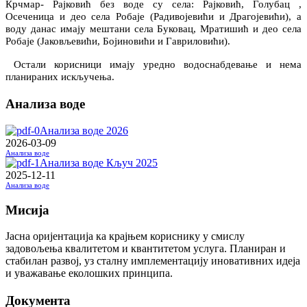
Крчмар- Рајковић без воде су села: Рајковић, Голубац ,
Осеченица и део села Робаје (Радивојевићи и Драгојевићи), а
воду данас имају мештани села Буковац, Мратишић и део села
Робаје (Јаковљевићи, Бојиновићи и Гавриловићи).
Остали корисници имају уредно водоснабдевање и нема
планираних искључења.
Анализа воде
Анализа воде 2026
2026-03-09
Анализа воде
Анализа воде Кључ 2025
2025-12-11
Анализа воде
Мисија
Јасна оријентација ка крајњем кориснику у смислу
задовољења квалитетом и квантитетом услуга. Планиран и
стабилан развој, уз сталну имплементацију иновативних идеја
и уважавање еколошких принципа.
Документа