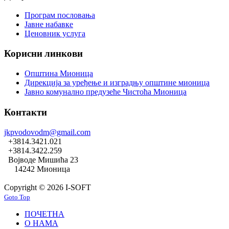
Програм пословања
Јавне набавке
Ценовник услуга
Корисни линкови
Општина Мионица
Дирекција за уређење и изградњу општине мионица
Јавно комунално предузеће Чистоћа Мионица
Контакти
jkpvodovodm@gmail.com
+3814.3421.021
+3814.3422.259
Војводе Мишића 23
14242 Мионица
Copyright © 2026 I-SOFT
Goto Top
ПОЧЕТНА
О НАМА