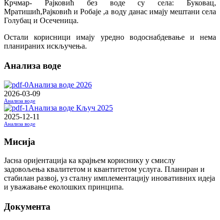
Крчмар- Рајковић без воде су села: Буковац,
Мратишић,Рајковић и Робаје ,а воду данас имају мештани села
Голубац и Осеченица.
Остали корисници имају уредно водоснабдевање и нема
планираних искључења.
Анализа воде
Анализа воде 2026
2026-03-09
Анализа воде
Анализа воде Кључ 2025
2025-12-11
Анализа воде
Мисија
Јасна оријентација ка крајњем кориснику у смислу
задовољења квалитетом и квантитетом услуга. Планиран и
стабилан развој, уз сталну имплементацију иновативних идеја
и уважавање еколошких принципа.
Документа