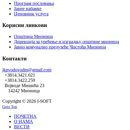
Програм пословања
Јавне набавке
Ценовник услуга
Корисни линкови
Општина Мионица
Дирекција за уређење и изградњу општине мионица
Јавно комунално предузеће Чистоћа Мионица
Контакти
jkpvodovodm@gmail.com
+3814.3421.021
+3814.3422.259
Војводе Мишића 23
14242 Мионица
Copyright © 2026 I-SOFT
Goto Top
ПОЧЕТНА
О НАМА
ВЕСТИ