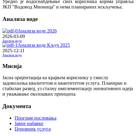
Уредно је водоснабдевање свих корисника којима управља
ЈКП ''Водовод Мионица'' и нема планираних искључења.
Анализа воде
Анализа воде 2026
2026-03-09
Анализа воде
Анализа воде Кључ 2025
2025-12-11
Анализа воде
Мисија
Јасна оријентација ка крајњем кориснику у смислу
задовољења квалитетом и квантитетом услуга. Планиран и
стабилан развој, уз сталну имплементацију иновативних идеја
и уважавање еколошких принципа.
Документа
Програм пословања
Јавне набавке
Ценовник услуга