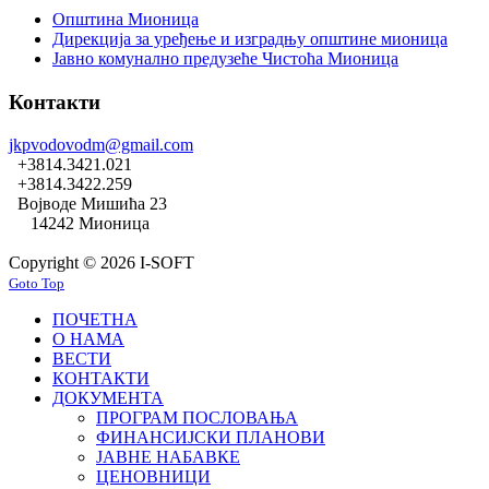
Општина Мионица
Дирекција за уређење и изградњу општине мионица
Јавно комунално предузеће Чистоћа Мионица
Контакти
jkpvodovodm@gmail.com
+3814.3421.021
+3814.3422.259
Војводе Мишића 23
14242 Мионица
Copyright © 2026 I-SOFT
Goto Top
ПОЧЕТНА
О НАМА
ВЕСТИ
КОНТАКТИ
ДОКУМЕНТА
ПРОГРАМ ПОСЛОВАЊА
ФИНАНСИЈСКИ ПЛАНОВИ
ЈАВНЕ НАБАВКЕ
ЦЕНОВНИЦИ