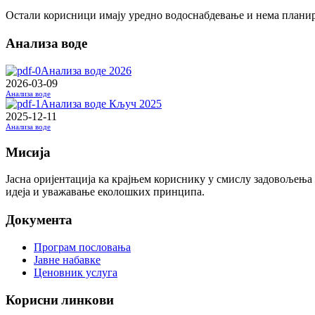
Остали корисници имају уредно водоснабдевање и нема плани
Анализа воде
Анализа воде 2026
2026-03-09
Анализа воде
Анализа воде Кључ 2025
2025-12-11
Анализа воде
Мисија
Јасна оријентација ка крајњем кориснику у смислу задовољења
идеја и уважавање еколошких принципа.
Документа
Програм пословања
Јавне набавке
Ценовник услуга
Корисни линкови