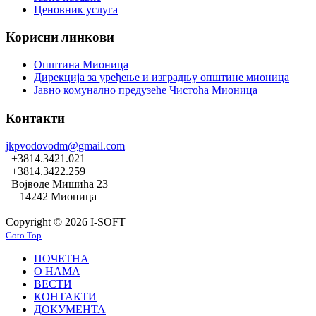
Ценовник услуга
Корисни линкови
Општина Мионица
Дирекција за уређење и изградњу општине мионица
Јавно комунално предузеће Чистоћа Мионица
Контакти
jkpvodovodm@gmail.com
+3814.3421.021
+3814.3422.259
Војводе Мишића 23
14242 Мионица
Copyright © 2026 I-SOFT
Goto Top
ПОЧЕТНА
О НАМА
ВЕСТИ
КОНТАКТИ
ДОКУМЕНТА