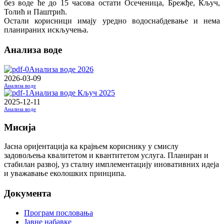
без воде ће до 15 часова остати Осеченица, Брежђе, Кључ,
Толић и Паштрић.
Остали корисници имају уредно водоснабдевање и нема
планираних искључења.
Анализа воде
Анализа воде 2026
2026-03-09
Анализа воде
Анализа воде Кључ 2025
2025-12-11
Анализа воде
Мисија
Јасна оријентација ка крајњем кориснику у смислу
задовољења квалитетом и квантитетом услуга. Планиран и
стабилан развој, уз сталну имплементацију иновативних идеја
и уважавање еколошких принципа.
Документа
Програм пословања
Јавне набавке