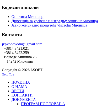
Корисни линкови
Општина Мионица
Дирекција за уређење и изградњу општине мионица
Јавно комунално предузеће Чистоћа Мионица
Контакти
jkpvodovodm@gmail.com
+3814.3421.021
+3814.3422.259
Војводе Мишића 23
14242 Мионица
Copyright © 2026 I-SOFT
Goto Top
ПОЧЕТНА
О НАМА
ВЕСТИ
КОНТАКТИ
ДОКУМЕНТА
ПРОГРАМ ПОСЛОВАЊА