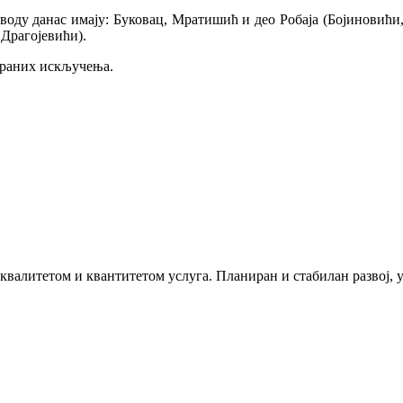
 воду данас имају: Буковац, Мратишић и део Робаја (Бојиновићи
 Драгојевићи).
ираних искључења.
 квалитетом и квантитетом услуга. Планиран и стабилан развој,