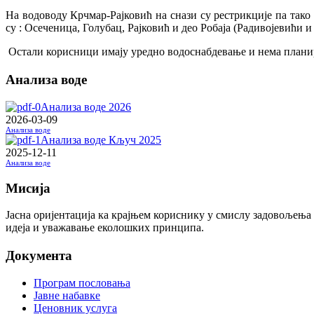
На водоводу Крчмар-Рајковић на снази су рестрикције па тако
су : Осеченица, Голубац, Рајковић и део Робаја (Радивојевићи и
Остали корисници имају уредно водоснабдевање и нема план
Анализа воде
Анализа воде 2026
2026-03-09
Анализа воде
Анализа воде Кључ 2025
2025-12-11
Анализа воде
Мисија
Јасна оријентација ка крајњем кориснику у смислу задовољења
идеја и уважавање еколошких принципа.
Документа
Програм пословања
Јавне набавке
Ценовник услуга