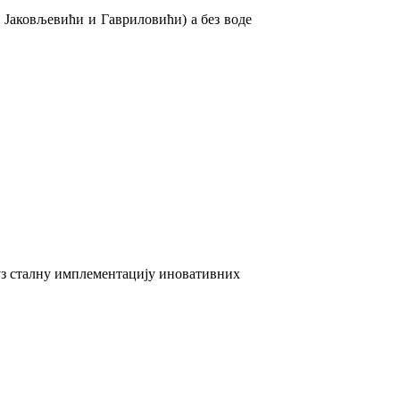
, Јаковљевићи и Гавриловићи) а без воде
 уз сталну имплементацију иновативних