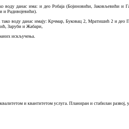
о воду данас има: и део Робаја (Бојиновићи, Јаковљевићи и Га
и и Радивојевићи).
 тако воду данас имају: Крчмар, Буковац 2, Мратишић 2 и део 
чић, Заруби и Жабари,
раних искључења.
 квалитетом и квантитетом услуга. Планиран и стабилан развој,