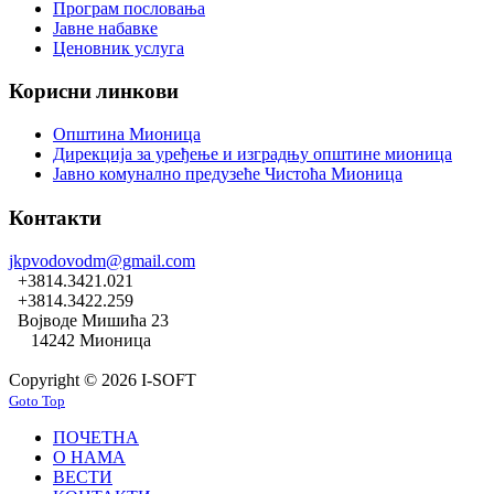
Програм пословања
Јавне набавке
Ценовник услуга
Корисни линкови
Општина Мионица
Дирекција за уређење и изградњу општине мионица
Јавно комунално предузеће Чистоћа Мионица
Контакти
jkpvodovodm@gmail.com
+3814.3421.021
+3814.3422.259
Војводе Мишића 23
14242 Мионица
Copyright © 2026 I-SOFT
Goto Top
ПОЧЕТНА
О НАМА
ВЕСТИ