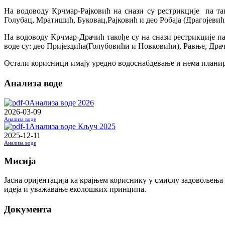
На водоводу Крчмар-Рајковић на снази су рестрикције па так
Голубац, Мратишић, Буковац,Рајковић и део Робаја (Драгојевић
На водоводу Крчмар-Драчић такође су на снази рестрикције па
воде су: део Пријездића(Голубовићи и Новковићи), Равње, Дра
Остали корисници имају уредно водоснабдевање и нема плани
Анализа воде
Анализа воде 2026
2026-03-09
Анализа воде
Анализа воде Кључ 2025
2025-12-11
Анализа воде
Мисија
Јасна оријентација ка крајњем кориснику у смислу задовољења
идеја и уважавање еколошких принципа.
Документа