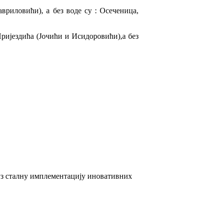
вриловићи), а без воде су : Осеченица,
Пријездића (Јочићи и Исидоровићи),а без
 уз сталну имплементацију иновативних