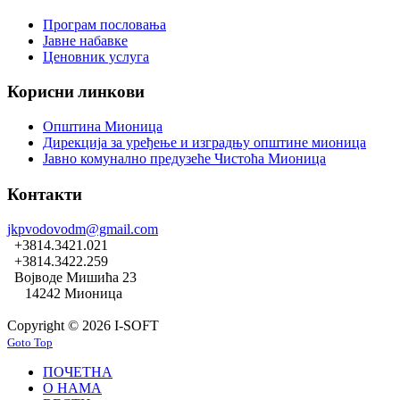
Програм пословања
Јавне набавке
Ценовник услуга
Корисни линкови
Општина Мионица
Дирекција за уређење и изградњу општине мионица
Јавно комунално предузеће Чистоћа Мионица
Контакти
jkpvodovodm@gmail.com
+3814.3421.021
+3814.3422.259
Војводе Мишића 23
14242 Мионица
Copyright © 2026 I-SOFT
Goto Top
ПОЧЕТНА
О НАМА