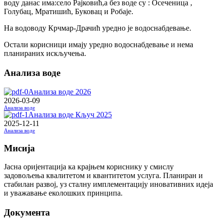
воду данас има:село Рајковић,а без воде су : Осеченица ,
Голубац, Мратишић, Буковац и Робаје.
На водоводу Крчмар-Драчић уредно је водоснабдевање.
Остали корисници имају уредно водоснабдевање и нема
планираних искључења.
Анализа воде
Анализа воде 2026
2026-03-09
Анализа воде
Анализа воде Кључ 2025
2025-12-11
Анализа воде
Мисија
Јасна оријентација ка крајњем кориснику у смислу
задовољења квалитетом и квантитетом услуга. Планиран и
стабилан развој, уз сталну имплементацију иновативних идеја
и уважавање еколошких принципа.
Документа