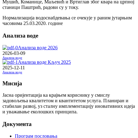
Мушић, Команице, Маљевић и Вртиглав због квара на црпној
станици Паштрић, радови су у току.
Нормализација водоснабдевања се очекује у раним јутарњим
часовима 25.03.2020. године
Анализа воде
Анализа воде 2026
2026-03-09
Анализа воде
Анализа воде Кључ 2025
2025-12-11
Анализа воде
Мисија
Јасна оријентација ка крајњем кориснику у смислу
задовољења квалитетом и квантитетом услуга. Планиран и
стабилан развој, уз сталну имплементацију иновативних идеја
и уважавање еколошких принципа.
Документа
Програм пословања