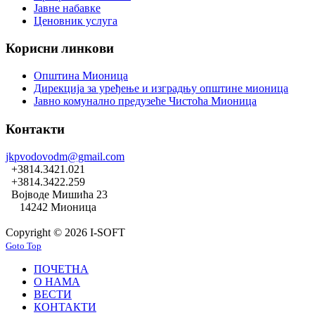
Јавне набавке
Ценовник услуга
Корисни линкови
Општина Мионица
Дирекција за уређење и изградњу општине мионица
Јавно комунално предузеће Чистоћа Мионица
Контакти
jkpvodovodm@gmail.com
+3814.3421.021
+3814.3422.259
Војводе Мишића 23
14242 Мионица
Copyright © 2026 I-SOFT
Goto Top
ПОЧЕТНА
О НАМА
ВЕСТИ
КОНТАКТИ