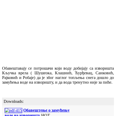
Обавештавају се потрошачи који воду добијају са изворишта
Кључка врела ( Шушеока, Клашнић, Ћурђевац, Санковић,
Рајковић и Робаје) да је због наглог топљења снега дошло до
замућења воде на изворишту, и да вода тренутно није за пиће.
Downloads:
Обавештење о замућењу
воде на изворишту
HOT