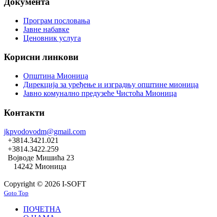
Документа
Програм пословања
Јавне набавке
Ценовник услуга
Корисни линкови
Општина Мионица
Дирекција за уређење и изградњу општине мионица
Јавно комунално предузеће Чистоћа Мионица
Контакти
jkpvodovodm@gmail.com
+3814.3421.021
+3814.3422.259
Војводе Мишића 23
14242 Мионица
Copyright © 2026 I-SOFT
Goto Top
ПОЧЕТНА